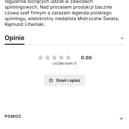
regularnie biorących udział w zawodach
spinningowych. Nad procesem produkcji bacznie
czuwa szef firmym a zarazem legenda polskiego
spinningu, wielokrotny medalista Mistrzostw Świata,
Rajmund Litwiński.
Opinie
0.00
Liczba ocen: 0
Oceń i opisz
Linki w stopce
POMOC