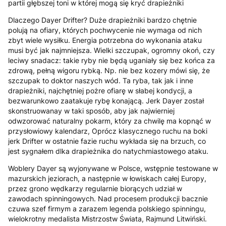
partii głębszej toni w której mogą się kryć drapieżniki
Dlaczego Dayer Drifter? Duże drapieżniki bardzo chętnie
polują na ofiary, których pochwycenie nie wymaga od nich
zbyt wiele wysiłku. Energia potrzebna do wykonania ataku
musi być jak najmniejsza. Wielki szczupak, ogromny okoń, czy
leciwy snadacz: takie ryby nie będą uganiały się bez końca za
zdrową, pełną wigoru rybką. Np. nie bez kozery mówi się, że
szczupak to doktor naszych wód. Ta ryba, tak jak i inne
drapieżniki, najchętniej pożre ofiarę w słabej kondycji, a
bezwarunkowo zaatakuje rybę konającą. Jerk Dayer został
skonstruowanay w taki sposób, aby jak najwierniej
odwzorować naturalny pokarm, który za chwilę ma kopnąć w
przysłowiowy kalendarz, Oprócz klasycznego ruchu na boki
jerk Drifter w ostatnie fazie ruchu wykłada się na brzuch, co
jest sygnałem dlka drapieżnika do natychmiastowego ataku.
Woblery Dayer są wyjonywane w Polsce, wstępnie testowane w
mazurskich jeziorach, a następnie w łowiskach całej Europy,
przez grono wędkarzy regularnie biorących udział w
zawodach spinningowych. Nad procesem produkcji bacznie
czuwa szef firmym a zarazem legenda polskiego spinningu,
wielokrotny medalista Mistrzostw Świata, Rajmund Litwiński.