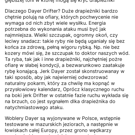
głębszej toni w której mogą się kryć drapieżniki
Dlaczego Dayer Drifter? Duże drapieżniki bardzo
chętnie polują na ofiary, których pochwycenie nie
wymaga od nich zbyt wiele wysiłku. Energia
potrzebna do wykonania ataku musi być jak
najmniejsza. Wielki szczupak, ogromny okoń, czy
leciwy snadacz: takie ryby nie będą uganiały się bez
końca za zdrową, pełną wigoru rybką. Np. nie bez
kozery mówi się, że szczupak to doktor naszych wód.
Ta ryba, tak jak i inne drapieżniki, najchętniej pożre
ofiarę w słabej kondycji, a bezwarunkowo zaatakuje
rybę konającą. Jerk Dayer został skonstruowanay w
taki sposób, aby jak najwierniej odwzorować
naturalny pokarm, który za chwilę ma kopnąć w
przysłowiowy kalendarz, Oprócz klasycznego ruchu
na boki jerk Drifter w ostatnie fazie ruchu wykłada się
na brzuch, co jest sygnałem dlka drapieżnika do
natychmiastowego ataku.
Woblery Dayer są wyjonywane w Polsce, wstępnie
testowane w mazurskich jeziorach, a następnie w
łowiskach całej Europy, przez grono wędkarzy