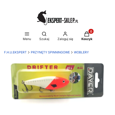
Produkty w koszy
Otwórz wyszukiwarkę
Menu
Szukaj
Zaloguj się
Koszyk
F.H.U.EKSPERT
PRZYNĘTY SPINNINGOWE
WOBLERY