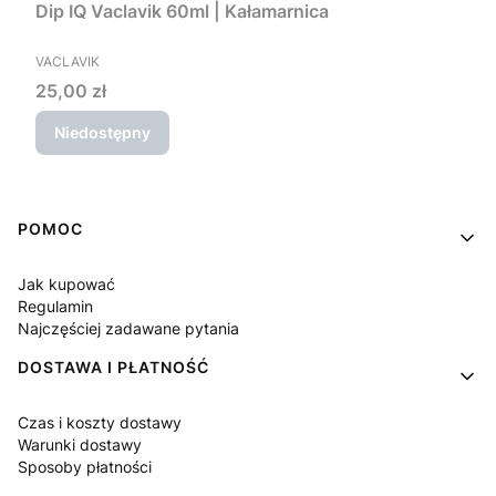
Dip IQ Vaclavik 60ml | Kałamarnica
PRODUCENT
VACLAVIK
Cena
25,00 zł
Niedostępny
Linki w stopce
POMOC
Jak kupować
Regulamin
Najczęściej zadawane pytania
DOSTAWA I PŁATNOŚĆ
Czas i koszty dostawy
Warunki dostawy
Sposoby płatności