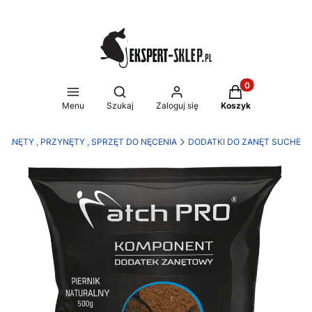
Produkty w koszy
Otwórz wyszukiwarkę
Menu
Szukaj
Zaloguj się
Koszyk
ZANĘTY , PRZYNĘTY , SPRZĘT DO NĘCENIA
DODATKI DO ZANĘT SUCHE