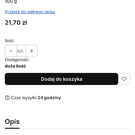
500 g
Przejdź do pełnego opisu
Cena
21,70 zł
Ilość
szt.
Dostępność:
duża ilość
Dodaj do koszyka
Czas wysyłki:
24 godziny
Opis