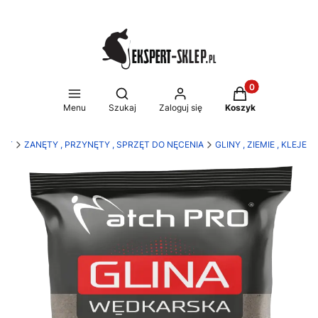
Produkty w koszy
Otwórz wyszukiwarkę
Menu
Szukaj
Zaloguj się
Koszyk
ERT
ZANĘTY , PRZYNĘTY , SPRZĘT DO NĘCENIA
GLINY , ZIEMIE , KLEJE