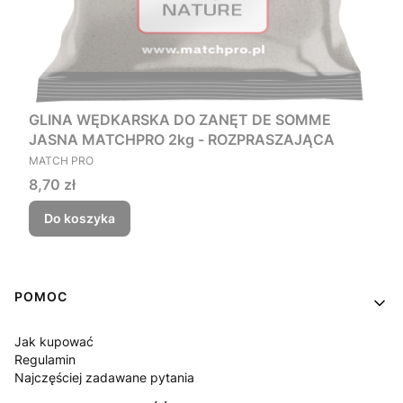
GLINA WĘDKARSKA DO ZANĘT DE SOMME
JASNA MATCHPRO 2kg - ROZPRASZAJĄCA
PRODUCENT
MATCH PRO
Cena
8,70 zł
Do koszyka
Linki w stopce
POMOC
Jak kupować
Regulamin
Najczęściej zadawane pytania