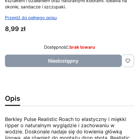
kształtem i działaniem oraz naturalnymi kolorami. Idealna na
okonie, sandacze i szczupaki.
Przejdź do pełnego opisu
Cena
8,99 zł
Dostępność:
brak towaru
Niedostępny
Opis
Berkley Pulse Realistic Roach to elastyczny i miękki
ripper o naturalnym wyglądzie i zachowaniu w
wodzie. Doskonale nadaje się do łowienia główką
jigową, ale również do montażu drop shota. Realistic