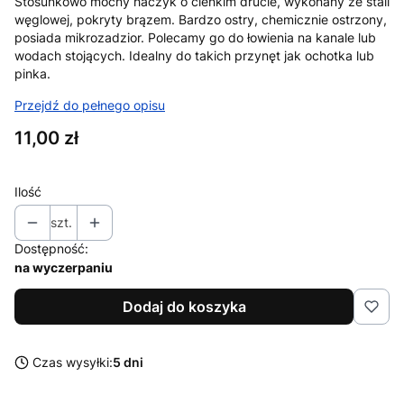
Stosunkowo mocny haczyk o cienkim drucie, wykonany ze stali
węglowej, pokryty brązem. Bardzo ostry, chemicznie ostrzony,
posiada mikrozadzior. Polecamy go do łowienia na kanale lub
wodach stojących. Idealny do takich przynęt jak ochotka lub
pinka.
Przejdź do pełnego opisu
Cena
11,00 zł
Ilość
szt.
Dostępność:
na wyczerpaniu
Dodaj do koszyka
Czas wysyłki:
5 dni