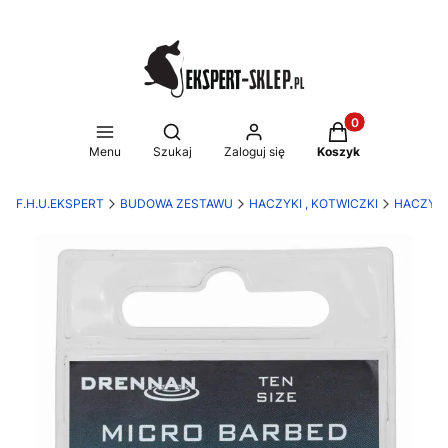
Produkty w koszy
Otwórz wyszukiwarkę
Menu
Szukaj
Zaloguj się
Koszyk
F.H.U.EKSPERT
BUDOWA ZESTAWU
HACZYKI , KOTWICZKI
HACZYKI