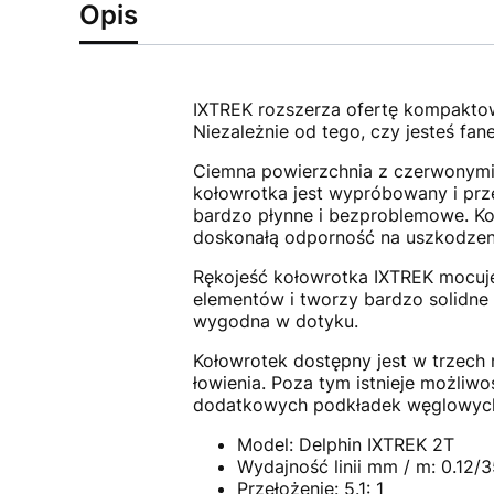
Opis
IXTREK rozszerza ofertę kompaktow
Niezależnie od tego, czy jesteś fan
Ciemna powierzchnia z czerwonymi
kołowrotka jest wypróbowany i pr
bardzo płynne i bezproblemowe. Ko
doskonałą odporność na uszkodzen
Rękojeść kołowrotka IXTREK mocuje
elementów i tworzy bardzo solidne 
wygodna w dotyku.
Kołowrotek dostępny jest w trzech
łowienia. Poza tym istnieje możli
dodatkowych podkładek węglowyc
Model: Delphin IXTREK 2T
Wydajność linii mm / m: 0.12/3
Przełożenie: 5.1: 1