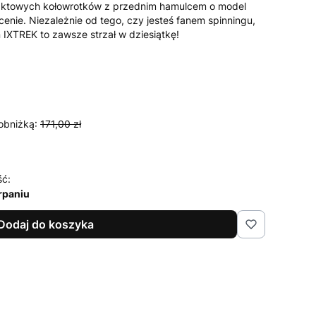
aktowych kołowrotków z przednim hamulcem o model
cenie. Niezależnie od tego, czy jesteś fanem spinningu,
 IXTREK to zawsze strzał w dziesiątkę!
obniżką:
171,00 zł
ść:
rpaniu
Dodaj do koszyka