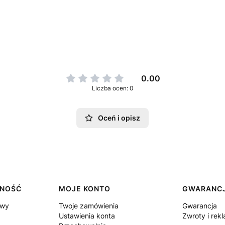
0.00
Liczba ocen: 0
Oceń i opisz
TNOŚĆ
MOJE KONTO
GWARANCJ
awy
Twoje zamówienia
Gwarancja
Ustawienia konta
Zwroty i rek