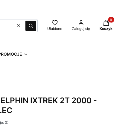
Produkty w kos
Wyczyść
Szukaj
Ulubione
Zaloguj się
Koszyk
PROMOCJE
LPHIN IXTREK 2T 2000 -
LEC
e: 0)