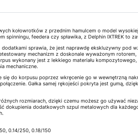
ych kołowrotków z przednim hamulcem o model wysokiej j
em spinningu, feedera czy spławika, z Delphin IXTREK to za
 dodatkami sprawia, że jest naprawdę ekskluzywny pod 
zetestowany mechanizm z doskonale wyważonym rotorem, d
rpus wykonany jest z lekkiego materiału kompozytowego,
ia mechaniczne.
 się do korpusu poprzez wkręcenie go w wewnętrzną nakrę
połączenie. Gałka samej rękojeści pokryta jest gumą, dzię
 różnych rozmiarach, dzięki czemu możesz go używać nieza
wość dokupienia dodatkowych szpul metalowych dla każdeg
h.
50, 0.14/250, 0.18/150