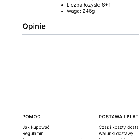
Liczba łożysk: 6+1
Waga: 246g
Opinie
Linki w stopce
POMOC
DOSTAWA I PŁA
Jak kupować
Czas i koszty dost
Regulamin
Warunki dostawy