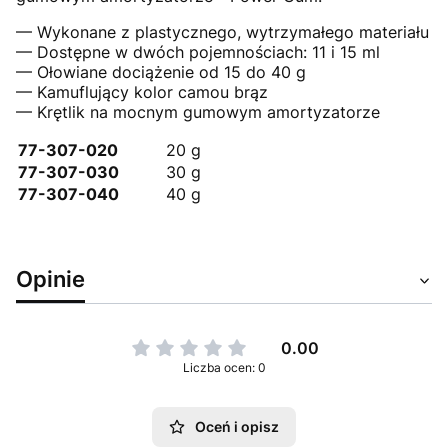
— Wykonane z plastycznego, wytrzymałego materiału
— Dostępne w dwóch pojemnościach: 11 i 15 ml
— Ołowiane dociążenie od 15 do 40 g
— Kamuflujący kolor camou brąz
— Krętlik na mocnym gumowym amortyzatorze
77-307-020
20 g
77-307-030
30 g
77-307-040
40 g
Opinie
0.00
Liczba ocen: 0
Oceń i opisz