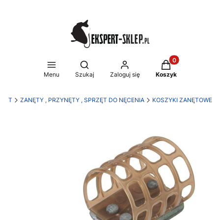
Produkty w koszy
Otwórz wyszukiwarkę
Menu
Szukaj
Zaloguj się
Koszyk
PERT
ZANĘTY , PRZYNĘTY , SPRZĘT DO NĘCENIA
KOSZYKI ZANĘTOWE