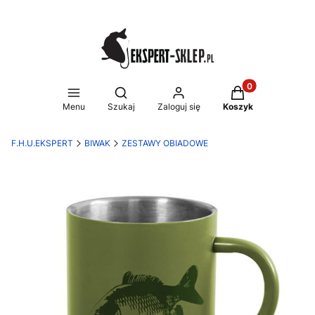
Produkty w koszy
Otwórz wyszukiwarkę
Menu
Szukaj
Zaloguj się
Koszyk
F.H.U.EKSPERT
BIWAK
ZESTAWY OBIADOWE