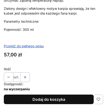
utrzymać żądaną temperaturę napoju.
Zielony design i efektowny motyw karpia sprawiają, że ten
kubek jest odpowiedni dla każdego fana karpi.
Parametry techniczne:
Pojemność: 300 ml
Przejdź do pełnego opisu
Cena
57,00 zł
Ilość
szt.
Dostępność:
na wyczerpaniu
Dodaj do koszyka