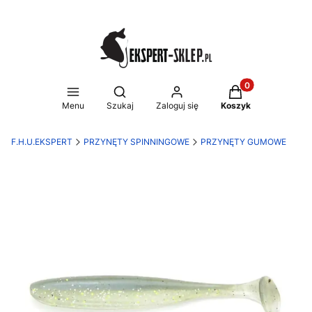
Produkty w koszy
Otwórz wyszukiwarkę
Menu
Szukaj
Zaloguj się
Koszyk
F.H.U.EKSPERT
PRZYNĘTY SPINNINGOWE
PRZYNĘTY GUMOWE