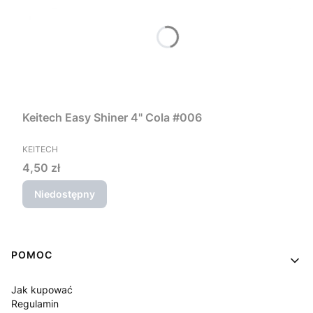
Keitech Easy Shiner 4" Cola #006
PRODUCENT
KEITECH
Cena
4,50 zł
Niedostępny
Linki w stopce
POMOC
Jak kupować
Regulamin