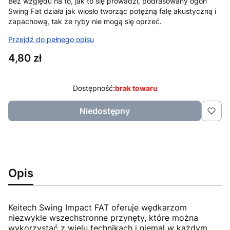
Bez względu na to, jak to się prowadzi, podrasowany ogon
Swing Fat działa jak wiosło tworząc potężną falę akustyczną i
zapachową, tak że ryby nie mogą się oprzeć.
Przejdź do pełnego opisu
Cena
4,80 zł
Dostępność:
brak towaru
Niedostępny
Opis
Keitech Swing Impact FAT oferuje wędkarzom
niezwykle wszechstronne przynęty, które można
wykorzystać z wielu technikach i niemal w każdym