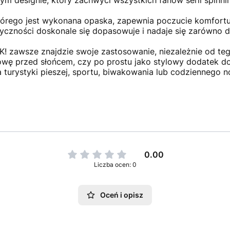
m designie, który zachwyci wszystkich fanów serii spinn
tórego jest wykonana opaska, zapewnia poczucie komfort
tyczności doskonale się dopasowuje i nadaje się zarówno dl
! zawsze znajdzie swoje zastosowanie, niezależnie od tego
głowę przed słońcem, czy po prostu jako stylowy dodatek d
 turystyki pieszej, sportu, biwakowania lub codziennego n
0.00
Liczba ocen: 0
Oceń i opisz