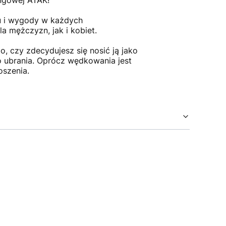
ingowej ATAK!
u i wygody w każdych
a mężczyzn, jak i kobiet.
, czy zdecydujesz się nosić ją jako
o ubrania. Oprócz wędkowania jest
oszenia.