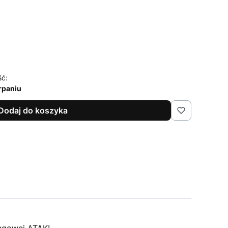
ść:
rpaniu
Dodaj do koszyka