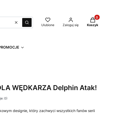
Produkty w kos
Wyczyść
Szukaj
Ulubione
Zaloguj się
Koszyk
PROMOCJE
 DLA WĘDKARZA Delphin Atak!
e: 0)
kowym designie, który zachwyci wszystkich fanów serii