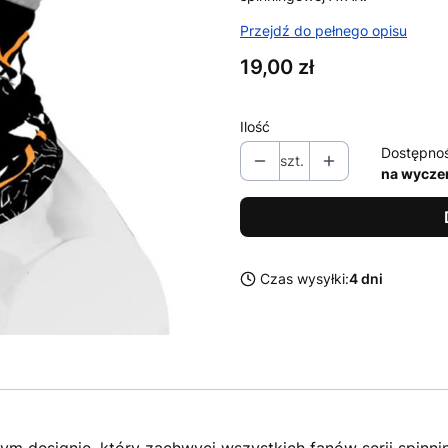
Przejdź do pełnego opisu
Cena
19,00 zł
Ilość
Dostępno
szt.
na wycze
Czas wysyłki:
4 dni