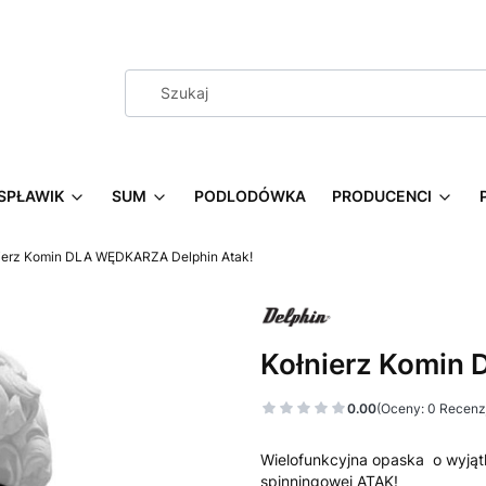
SPŁAWIK
SUM
PODLODÓWKA
PRODUCENCI
ierz Komin DLA WĘDKARZA Delphin Atak!
Kołnierz Komin
0.00
(Oceny: 0 Recenzj
Wielofunkcyjna opaska o wyjąt
spinningowej ATAK!