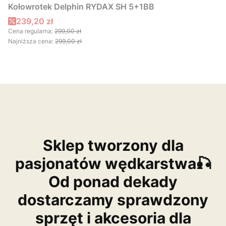
Kołowrotek Delphin RYDAX SH 5+1BB
Cena promocyjna
239,20 zł
Cena regularna:
299,00 zł
Najniższa cena:
299,00 zł
Sklep tworzony dla
pasjonatów wędkarstwa🎣
Od ponad dekady
dostarczamy sprawdzony
sprzęt i akcesoria dla