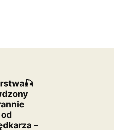
arstwa🎣
wdzony
rannie
 od
dkarza –