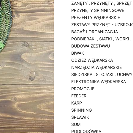
ZANĘTY , PRZYNĘTY , SPRZĘT
PRZYNĘTY SPINNINGOWE
PREZENTY WĘDKARSKIE
ZESTAWY PRZYNĘT - UZBROJ
BAGAŻ I ORGANIZACJA
PODBIERAKI , SIATKI , WORKI 
BUDOWA ZESTAWU
BIWAK
ODZIEŻ WĘDKARSKA
NARZĘDZIA WĘDKARSKIE
SIEDZISKA , STOJAKI , UCHW
ELEKTRONIKA WĘDKARSKA
PROMOCJE
FEEDER
KARP
SPINNING
SPŁAWIK
SUM
PODLODÓWKA