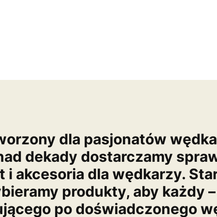
worzony dla pasjonatów wędk
nad dekady dostarczamy spra
t i akcesoria dla wędkarzy. Sta
bieramy produkty, aby każdy –
ującego po doświadczonego wę