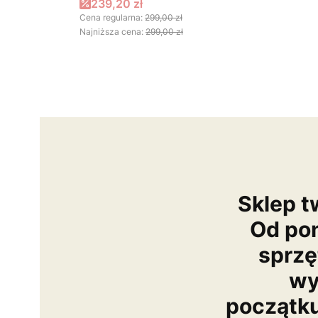
Cena promocyjna
239,20 zł
Cena regularna:
299,00 zł
Najniższa cena:
299,00 zł
Sklep t
Od po
sprzę
wy
początk