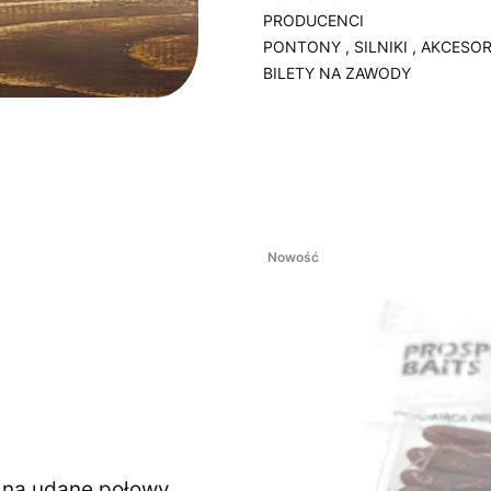
PRODUCENCI
PONTONY , SILNIKI , AKCESOR
BILETY NA ZAWODY
Koniec menu
Nowość
ę na udane połowy