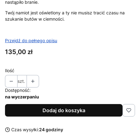
nastąpiło branie.
Twój namiot jest oświetlony a ty nie musisz tracić czasu na
szukanie butów w ciemności.
Przejdź do pełnego opisu
Cena
135,00 zł
Ilość
szt.
Dostępność:
na wyczerpaniu
Dodaj do koszyka
Czas wysyłki:
24 godziny