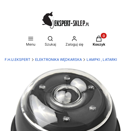
Produkty w koszy
Otwórz wyszukiwarkę
Menu
Szukaj
Zaloguj się
Koszyk
F.H.U.EKSPERT
ELEKTRONIKA WĘDKARSKA
LAMPKI , LATARKI