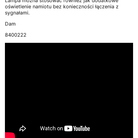
Lampa można stosować również jak dodatkowe
oświetlenie namiotu bez konieczności łączenia z
sygnałami.
Dam
8400222