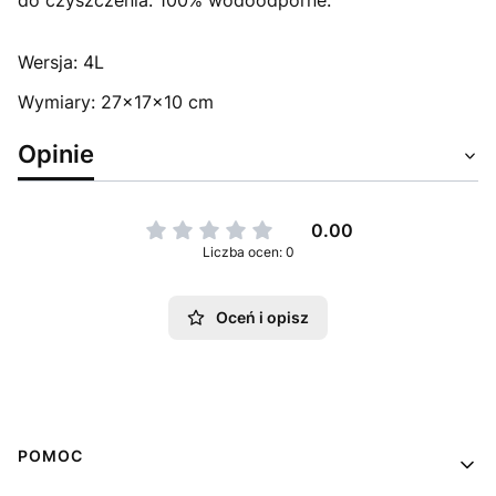
do czyszczenia. 100% wodoodporne.
Wersja: 4L
Wymiary: 27x17x10 cm
Opinie
0.00
Liczba ocen: 0
Oceń i opisz
Linki w stopce
POMOC