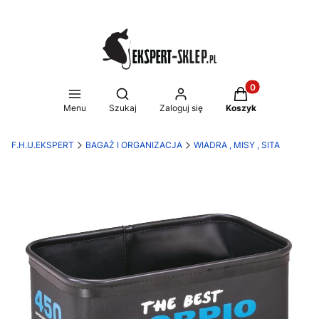
Produkty w koszy
Otwórz wyszukiwarkę
Menu
Szukaj
Zaloguj się
Koszyk
F.H.U.EKSPERT
BAGAŻ I ORGANIZACJA
WIADRA , MISY , SITA