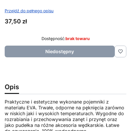
Przejdź do pełnego opisu
Cena
37,50 zł
Dostępność:
brak towaru
Niedostępny
Opis
Praktyczne i estetyczne wykonane pojemniki z
materiału EVA. Trwałe, odporne na pęknięcia zarówno
w niskich jaki i wysokich temperaturach. Wygodne do
rozrabiania i przechowywania zanęt i przynęt oraz
jako pudełka na różne akcesoria wędkarskie. Łatwe