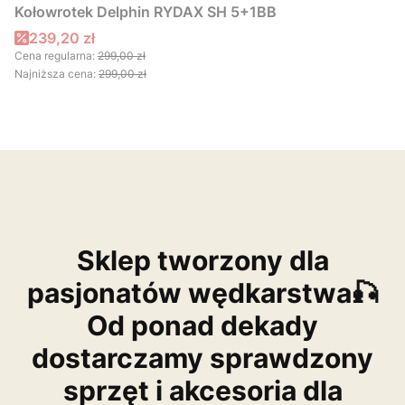
Kołowrotek Delphin RYDAX SH 5+1BB
Cena promocyjna
239,20 zł
Cena regularna:
299,00 zł
Najniższa cena:
299,00 zł
Sklep tworzony dla
pasjonatów wędkarstwa🎣
Od ponad dekady
dostarczamy sprawdzony
sprzęt i akcesoria dla