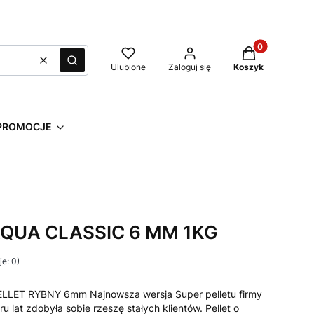
Produkty w kos
Wyczyść
Szukaj
Ulubione
Zaloguj się
Koszyk
PROMOCJE
AQUA CLASSIC 6 MM 1KG
e: 0)
LET RYBNY 6mm Najnowsza wersja Super pelletu firmy
u lat zdobyła sobie rzeszę stałych klientów. Pellet o