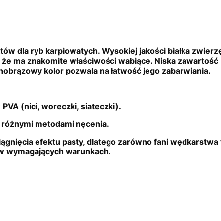
ów dla ryb karpiowatych. Wysokiej jakości białka zwierz
 że ma znakomite właściwości wabiące. Niska zawartość b
snobrązowy kolor pozwala na łatwość jego zabarwiania.
 PVA (nici, woreczki, siateczki).
 różnymi metodami nęcenia.
ągnięcia efektu pasty, dlatego zarówno fani wędkarstwa
w wymagających warunkach.