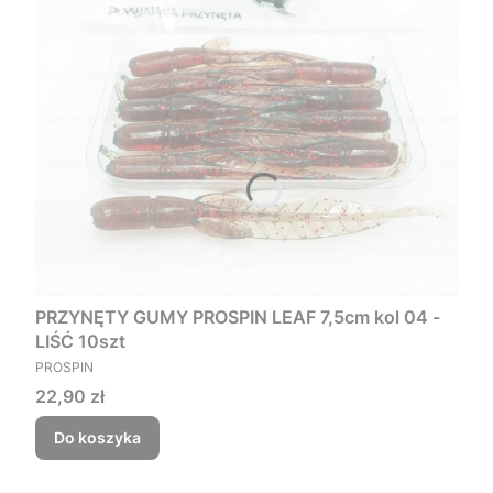
PRZYNĘTY GUMY PROSPIN LEAF 7,5cm kol 04 -
LIŚĆ 10szt
PRODUCENT
PROSPIN
Cena
22,90 zł
Do koszyka