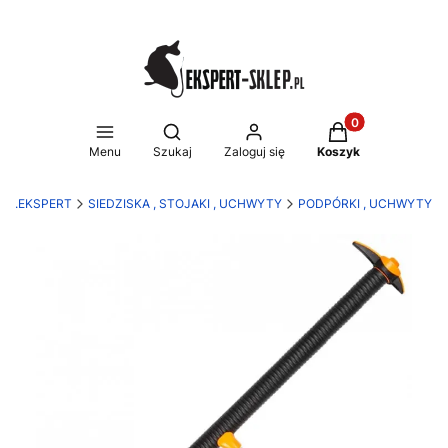
Produkty w koszy
Otwórz wyszukiwarkę
Menu
Szukaj
Zaloguj się
Koszyk
H.U.EKSPERT
SIEDZISKA , STOJAKI , UCHWYTY
PODPÓRKI , UCHWYTY