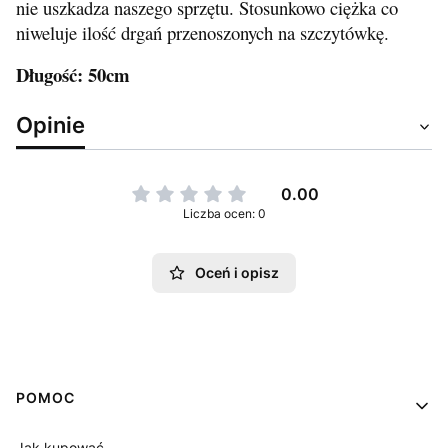
nie uszkadza naszego sprzętu. Stosunkowo ciężka co
niweluje ilość drgań przenoszonych na szczytówkę.
Długość: 50cm
Opinie
0.00
Liczba ocen: 0
Oceń i opisz
Linki w stopce
POMOC
Jak kupować