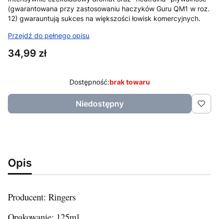
(gwarantowana przy zastosowaniu haczyków Guru QM1 w roz.
12) gwarauntują sukces na większości łowisk komercyjnych.
Przejdź do pełnego opisu
Cena
34,99 zł
Dostępność:
brak towaru
Niedostępny
Opis
Producent: Ringers
Opakowanie: 125ml