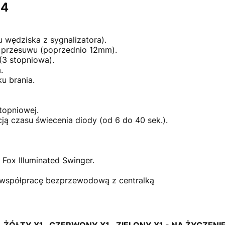
 4
u wędziska z sygnalizatora).
m przesuwu (poprzednio 12mm).
 (3 stopniowa).
.
ku brania.
stopniowej.
cją czasu świecenia diody (od 6 do 40 sek.).
 Fox Illuminated Swinger.
 współpracę bezprzewodową z centralką
 , ŻÓŁTY X1 , CZERWONY X1 , ZIELONY X1 - NA ŻYCZE