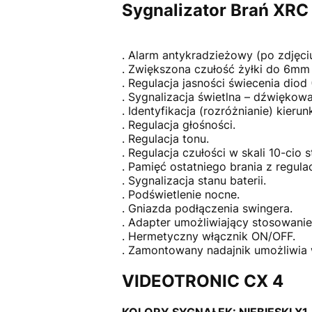
Sygnalizator Brań XRC
. Alarm antykradzieżowy (po zdjęci
. Zwiększona czułość żyłki do 6m
. Regulacja jasności świecenia diod
. Sygnalizacja świetlna – dźwiękowa
. Identyfikacja (rozróżnianie) kierun
. Regulacja głośności.
. Regulacja tonu.
. Regulacja czułości w skali 10-cio 
. Pamięć ostatniego brania z regula
. Sygnalizacja stanu baterii.
. Podświetlenie nocne.
. Gniazda podłączenia swingera.
. Adapter umożliwiający stosowanie
. Hermetyczny włącznik ON/OFF.
. Zamontowany nadajnik umożliwia
VIDEOTRONIC CX 4
KOLORY SYGNAŁEK: NIEBIESKI X1