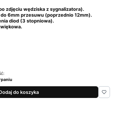
o zdjęciu wędziska z sygnalizatora).
ki do 6mm przesuwu (poprzednio 12mm).
enia diod (3 stopniowa).
dźwiękowa.
ść:
rpaniu
Dodaj do koszyka