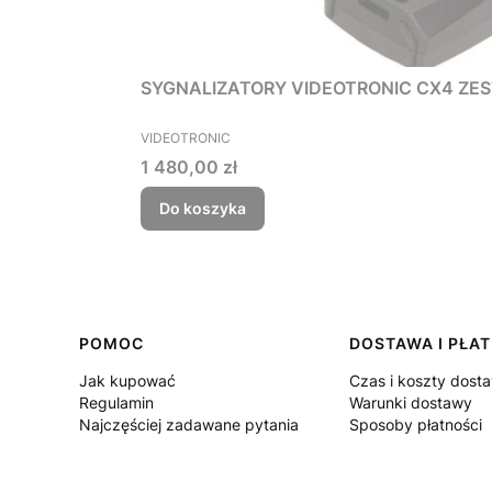
SYGNALIZATORY VIDEOTRONIC CX4 ZEST
PRODUCENT
VIDEOTRONIC
Cena
1 480,00 zł
Do koszyka
Linki w stopce
POMOC
DOSTAWA I PŁA
Jak kupować
Czas i koszty dost
Regulamin
Warunki dostawy
Najczęściej zadawane pytania
Sposoby płatności