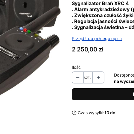
Sygnalizator Brań XRC 4
. Alarm antykradzieżowy (p
. Zwiększona czułość żył
. Regulacja jasności świec
. Sygnalizacja świetlna – 
Przejdź do pełnego opisu
Cena
2 250,00 zł
Ilość
Dostępno
szt.
na wycze
Czas wysyłki:
10 dni