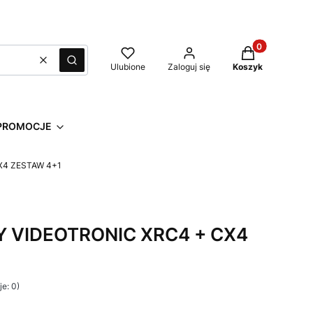
Produkty w kos
Wyczyść
Szukaj
Ulubione
Zaloguj się
Koszyk
PROMOCJE
X4 ZESTAW 4+1
 VIDEOTRONIC XRC4 + CX4
e: 0)