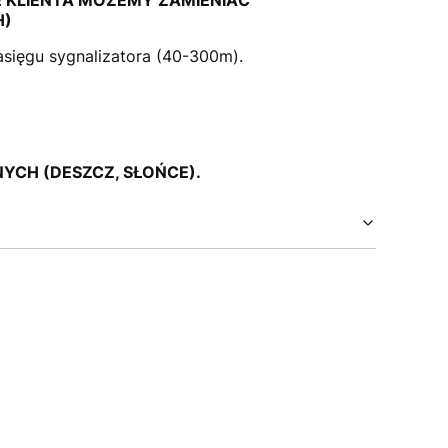
H)
asięgu sygnalizatora (40-300m).
CH (DESZCZ, SŁOŃCE).