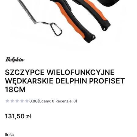
SZCZYPCE WIELOFUNKCYJNE
WĘDKARSKIE DELPHIN PROFISET
18CM
0.00
(Oceny: 0 Recenzje: 0)
Cena
131,50 zł
Ilość