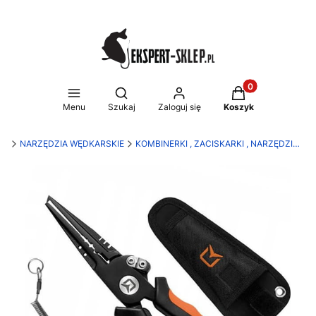
Produkty w koszy
Otwórz wyszukiwarkę
Menu
Szukaj
Zaloguj się
Koszyk
RT
NARZĘDZIA WĘDKARSKIE
KOMBINERKI , ZACISKARKI , NARZĘDZIA WIELOFUNKCYJNE