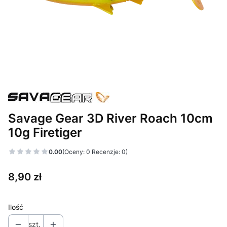
Savage Gear 3D River Roach 10cm
10g Firetiger
0.00
(Oceny: 0 Recenzje: 0)
Cena
8,90 zł
Ilość
szt.