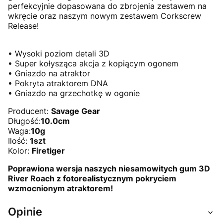
perfekcyjnie dopasowana do zbrojenia zestawem na
wkręcie oraz naszym nowym zestawem Corkscrew
Release!
• Wysoki poziom detali 3D
• Super kołysząca akcja z kopiącym ogonem
• Gniazdo na atraktor
• Pokryta atraktorem DNA
• Gniazdo na grzechotkę w ogonie
Producent:
Savage Gear
Długość:
10.0cm
Waga:
10g
Ilość:
1szt
Kolor:
Firetiger
Poprawiona wersja naszych niesamowitych gum 3D
River Roach z fotorealistycznym pokryciem
wzmocnionym atraktorem!
Opinie