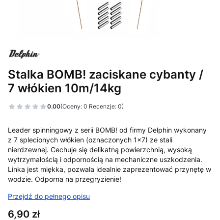
Stalka BOMB! zaciskane cybanty /
7 włókien 10m/14kg
0.00
(Oceny: 0 Recenzje: 0)
Leader spinningowy z serii BOMB! od firmy Delphin wykonany
z 7 splecionych włókien (oznaczonych 1x7) ze stali
nierdzewnej. Cechuje się delikatną powierzchnią, wysoką
wytrzymałością i odpornością na mechaniczne uszkodzenia.
Linka jest miękka, pozwala idealnie zaprezentować przynętę w
wodzie. Odporna na przegryzienie!
Przejdź do pełnego opisu
Cena
6,90 zł