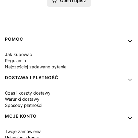
Oceń i opisz
Linki w stopce
POMOC
Jak kupować
Regulamin
Najczęściej zadawane pytania
DOSTAWA I PŁATNOŚĆ
Czas i koszty dostawy
Warunki dostawy
Sposoby płatności
MOJE KONTO
Twoje zamówienia
Ustawienia konta