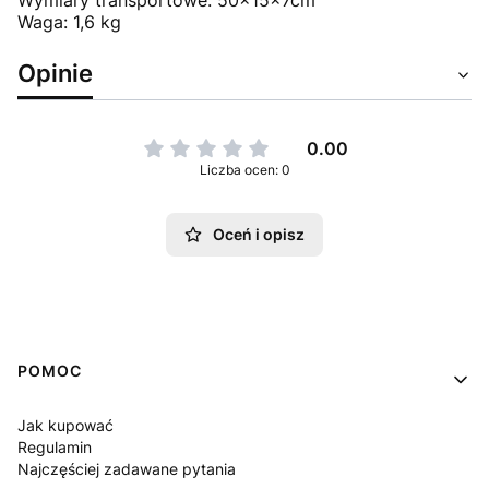
Wymiary transportowe: 50x15x7cm
Waga: 1,6 kg
Opinie
0.00
Liczba ocen: 0
Oceń i opisz
Linki w stopce
POMOC
Jak kupować
Regulamin
Najczęściej zadawane pytania