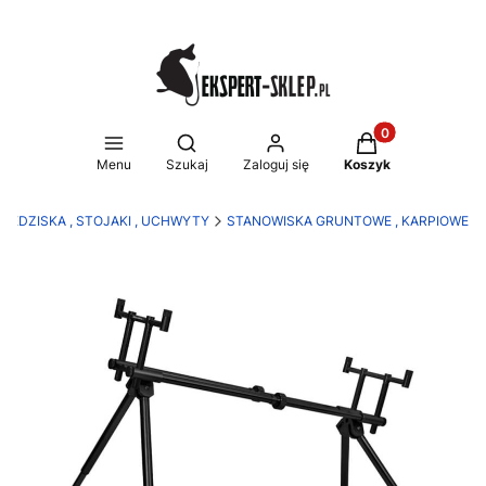
Produkty w koszy
Otwórz wyszukiwarkę
Menu
Szukaj
Zaloguj się
Koszyk
SIEDZISKA , STOJAKI , UCHWYTY
STANOWISKA GRUNTOWE , KARPIOWE