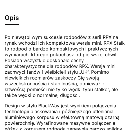
Opis
Po niewątpliwym sukcesie rodpodów z serii RPX na
rynek wchodzi ich kompaktowa wersja mini. RPX Stalk
to rodpod o bardzo kompaktowych i praktycznych
wymiarach, którego pokochasz od pierwszej chwili.
Posiada wszystkie doskonałe cechy
charakterystyczne dla rodpodów RPX. Wersja mini
zachwyci fanów i wielbicieli stylu „UK”. Pomimo
niewielkich rozmiarów zaskoczy Cię swoją
wszechstronnością i stabilnością, ponieważ z
łatwością pomieści nie tylko wędki typu stalker, ale
także wędki o normalnej długości.
Design w stylu BlackWay jest wynikiem połączenia
technologii piaskowania i późniejszego utleniania
aluminiowego korpusu w efektowną matową czarną
powierzchnię. Wyrafinowane masywne połączenie
nóżek z korpusem rodpoda zapewnia bardzo solidny