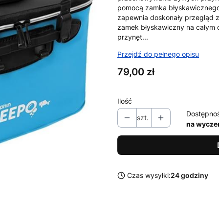
pomocą zamka błyskawicznego. 
zapewnia doskonały przegląd z
zamek błyskawiczny na całym o
przynęt...
Przejdź do pełnego opisu
Cena
79,00 zł
Ilość
Dostępno
szt.
na wycze
Czas wysyłki:
24 godziny