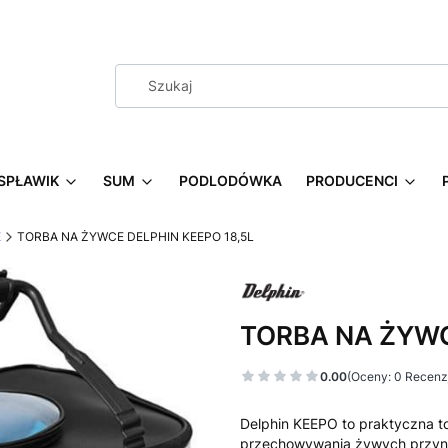
SPŁAWIK
SUM
PODLODÓWKA
PRODUCENCI
E
TORBA NA ŻYWCE DELPHIN KEEPO 18,5L
TORBA NA ŻYWC
0.00
(Oceny: 0 Recenzj
Delphin KEEPO to praktyczna to
przechowywania żywych przynęt