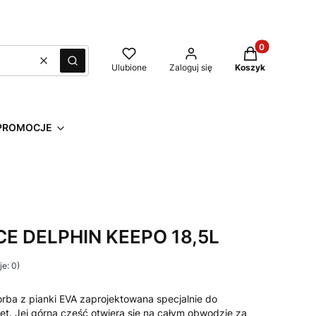
Produkty w kos
Wyczyść
Szukaj
Ulubione
Zaloguj się
Koszyk
PROMOCJE
E DELPHIN KEEPO 18,5L
e: 0)
rba z pianki EVA zaprojektowana specjalnie do
. Jej górna część otwiera się na całym obwodzie za