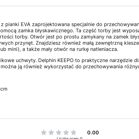
 z pianki EVA zaprojektowana specjalnie do przechowywan
pomocą zamka błyskawicznego. Ta część torby jest wypos
tości torby. Otwór jest po prostu zamykany na zamek bły
ywych przynęt. Znajdziesz również małą zewnętrzną kiesze
b mini), a także mały otwór na rurkę natleniacza.
ikowe uchwyty. Delphin KEEPO to praktyczne narzędzie dla
e można ją również wykorzystać do przechowywania różny
 cm
0.00
Liczba ocen: 0