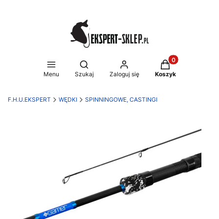
Produkty w koszy
Otwórz wyszukiwarkę
Menu
Szukaj
Zaloguj się
Koszyk
F.H.U.EKSPERT
WĘDKI
SPINNINGOWE, CASTINGI