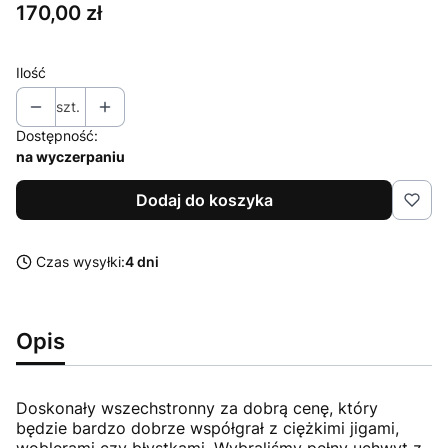
Cena
170,00 zł
Ilość
szt.
Dostępność:
na wyczerpaniu
Dodaj do koszyka
Czas wysyłki:
4 dni
Opis
Doskonały wszechstronny za dobrą cenę, który
będzie bardzo dobrze współgrał z ciężkimi jigami,
woblerami czy błystkami. Wybraliśmy pełny uchwyt z