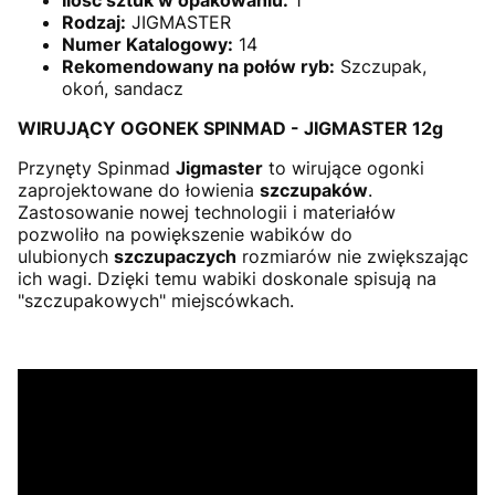
Ilość sztuk w opakowaniu:
1
Rodzaj:
JIGMASTER
Numer Katalogowy:
14
Rekomendowany na połów ryb:
Szczupak,
okoń, sandacz
WIRUJĄCY OGONEK SPINMAD - JIGMASTER 12g
Przynęty Spinmad
Jigmaster
to wirujące ogonki
zaprojektowane do łowienia
szczupaków
.
Zastosowanie nowej technologii i materiałów
pozwoliło na powiększenie wabików do
ulubionych
szczupaczych
rozmiarów nie zwiększając
ich wagi. Dzięki temu wabiki doskonale spisują na
"szczupakowych" miejscówkach.