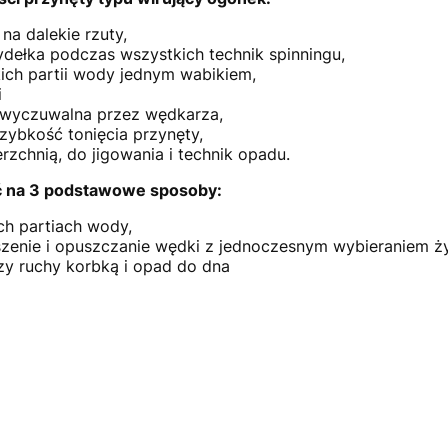
na dalekie rzuty,
ydełka podczas wszystkich technik spinningu,
ich partii wody jednym wabikiem,
i
e wyczuwalna przez wędkarza,
zybkość tonięcia przynęty,
rzchnią, do jigowania i technik opadu.
ć na 3 podstawowe sposoby:
ch partiach wody,
zenie i opuszczanie wędki z jednoczesnym wybieraniem ży
rzy ruchy korbką i opad do dna