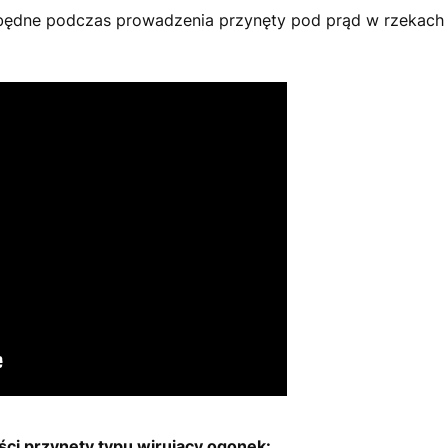
 zbędne podczas prowadzenia przynęty pod prąd w rzekach 
i przynęty typu wirujący ogonek: