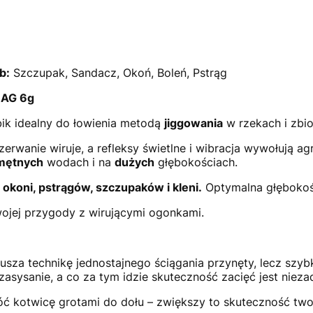
b:
Szczupak, Sandacz, Okoń, Boleń, Pstrąg
AG 6g
ik idealny do łowienia metodą
jiggowania
w rzekach i zbio
rwanie wiruje, a refleksy świetlne i wibracja wywołują ag
mętnych
wodach i na
dużych
głębokościach.
a
okoni, pstrągów, szczupaków i kleni.
Optymalna głębokoś
ojej przygody z wirującymi ogonkami.
sza technikę jednostajnego ściągania przynęty, lecz szybk
asysanie, a co za tym idzie skuteczność zacięć jest nieza
óć kotwicę grotami do dołu – zwiększy to skuteczność two