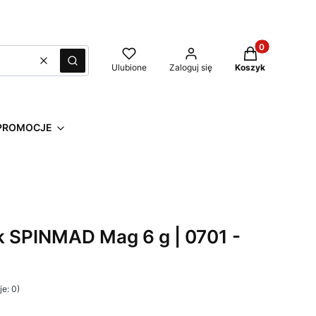
Produkty w kos
Wyczyść
Szukaj
Ulubione
Zaloguj się
Koszyk
PROMOCJE
 SPINMAD Mag 6 g | 0701 -
e: 0)