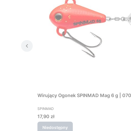
Wirujący Ogonek SPINMAD Mag 6 g | 07
PRODUCENT
SPINMAD
Cena
17,90 zł
Niedostępny