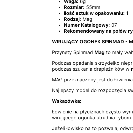
Waga:
6g
Rozmiar:
55mm
Ilość sztuk w opakowaniu:
1
Rodzaj:
Mag
Numer Katalogowy:
07
Rekomendowany na połów ry
WIRUJĄCY OGONEK SPINMAD - M
Przynęty Spinmad
Mag
to mały wab
Podczas opadania skrzydełko nieprze
podczas szukania drapieżników w
MAG przeznaczony jest do łowieni
Najlepszy model do rozpoczęcia sw
Wskazówka:
Łowienie na płyciznach często wymu
wirującego ogonka utrudnia rybom z
Jeżeli łowisko na to pozwala, odwr