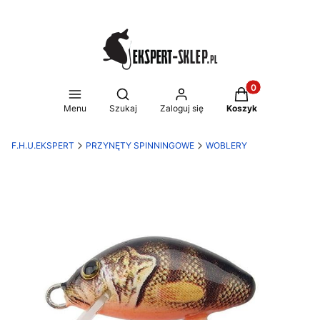
Produkty w koszy
Otwórz wyszukiwarkę
Menu
Szukaj
Zaloguj się
Koszyk
F.H.U.EKSPERT
PRZYNĘTY SPINNINGOWE
WOBLERY