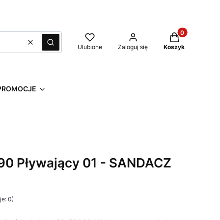
Produkty w kos
Wyczyść
Szukaj
Ulubione
Zaloguj się
Koszyk
PROMOCJE
 90 Pływający 01 - SANDACZ
e: 0)