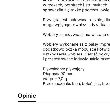
Koza. Produkowane w trzech wielkoś
w rzekach, potokach i strumykach. 
sprawdziła się także podczas łowie
Przynęta jest malowana ręcznie, dl
moga wpłynąc również indywidualne
Woblery są indywidualnie ważone c
Woblery wykonane są z balsy impre
dodatkowo oczka mocujące kotwicę i
uszkodzenia woblera. Całość pokryt
i przetestowane indywidualnie prz
Pływalność: pływający
Długość: 90 mm:
waga ~ 7,0 g.
Przeznaczenie: kleń, boleń, jaź, br
Opinie