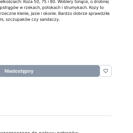
lkościach: Koza 50, 75 i 90. Woblery tonące, o drobnej
 pstrągów w rzekach, potokach i strumykach. Kozy to
zeczne klenie, jazie i okonie. Bardzo dobrze sprawdziła
leni, szczupaków czy sandaczy.
Niedostępny