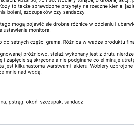
ciach: Koza 50, 75 i 90. Woblery tonące, o drobnej akcji
Kozy to także sprawdzone przynęty na rzeczne klenie, jazi
nia boleni, szczupaków czy sandaczy.
atego mogą pojawić sie drobne różnice w odcieniu i ubarwi
 ustawienia monitora.
o do setnych części grama. Różnica w wadze produktu fina
gnowanej próżniowo, stelaż wykonany jest z drutu nierdz
 zapięcie są skręcone a nie podginane co eliminuje utrat
a jest kilkunastoma warstwami lakieru. Woblery uzbrojone
eze mnie nad wodą.
zana, pstrąg, okoń, szczupak, sandacz