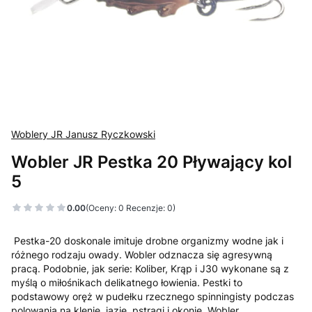
Woblery JR Janusz Ryczkowski
Wobler JR Pestka 20 Pływający kol
5
0.00
(Oceny: 0 Recenzje: 0)
Pestka-20 doskonale imituje drobne organizmy wodne jak i
różnego rodzaju owady. Wobler odznacza się agresywną
pracą. Podobnie, jak serie: Koliber, Krąp i J30 wykonane są z
myślą o miłośnikach delikatnego łowienia. Pestki to
podstawowy oręż w pudełku rzecznego spinningisty podczas
polowania na klenie, jazie, pstrągi i okonie. Wobler