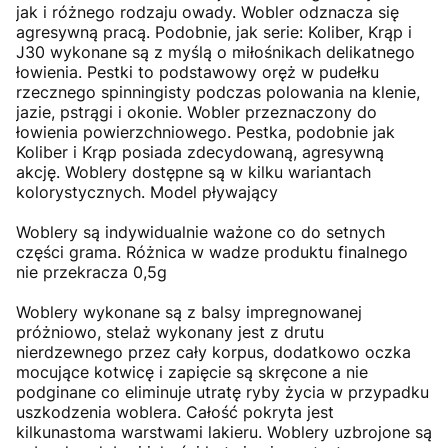
jak i różnego rodzaju owady. Wobler odznacza się
agresywną pracą. Podobnie, jak serie: Koliber, Krąp i
J30 wykonane są z myślą o miłośnikach delikatnego
łowienia. Pestki to podstawowy oręż w pudełku
rzecznego spinningisty podczas polowania na klenie,
jazie, pstrągi i okonie. Wobler przeznaczony do
łowienia powierzchniowego. Pestka, podobnie jak
Koliber i Krąp posiada zdecydowaną, agresywną
akcję. Woblery dostępne są w kilku wariantach
kolorystycznych. Model pływający
Woblery są indywidualnie ważone co do setnych
części grama. Różnica w wadze produktu finalnego
nie przekracza 0,5g
Woblery wykonane są z balsy impregnowanej
próżniowo, stelaż wykonany jest z drutu
nierdzewnego przez cały korpus, dodatkowo oczka
mocujące kotwicę i zapięcie są skręcone a nie
podginane co eliminuje utratę ryby życia w przypadku
uszkodzenia woblera. Całość pokryta jest
kilkunastoma warstwami lakieru. Woblery uzbrojone są