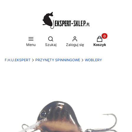
Produkty w koszy
Otwórz wyszukiwarkę
Menu
Szukaj
Zaloguj się
Koszyk
F.H.U.EKSPERT
PRZYNĘTY SPINNINGOWE
WOBLERY