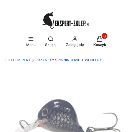
Produkty w koszy
Otwórz wyszukiwarkę
Menu
Szukaj
Zaloguj się
Koszyk
F.H.U.EKSPERT
PRZYNĘTY SPINNINGOWE
WOBLERY