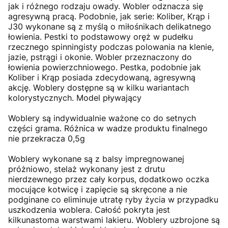
jak i różnego rodzaju owady. Wobler odznacza się
agresywną pracą. Podobnie, jak serie: Koliber, Krąp i
J30 wykonane są z myślą o miłośnikach delikatnego
łowienia. Pestki to podstawowy oręż w pudełku
rzecznego spinningisty podczas polowania na klenie,
jazie, pstrągi i okonie. Wobler przeznaczony do
łowienia powierzchniowego. Pestka, podobnie jak
Koliber i Krąp posiada zdecydowaną, agresywną
akcję. Woblery dostępne są w kilku wariantach
kolorystycznych. Model pływający
Woblery są indywidualnie ważone co do setnych
części grama. Różnica w wadze produktu finalnego
nie przekracza 0,5g
Woblery wykonane są z balsy impregnowanej
próżniowo, stelaż wykonany jest z drutu
nierdzewnego przez cały korpus, dodatkowo oczka
mocujące kotwicę i zapięcie są skręcone a nie
podginane co eliminuje utratę ryby życia w przypadku
uszkodzenia woblera. Całość pokryta jest
kilkunastoma warstwami lakieru. Woblery uzbrojone są