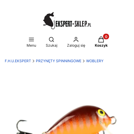
Produkty w koszy
Otwórz wyszukiwarkę
Menu
Szukaj
Zaloguj się
Koszyk
F.H.U.EKSPERT
PRZYNĘTY SPINNINGOWE
WOBLERY