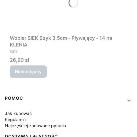
Wobler SIEK Bzyk 3,5cm - Pływający - 14 na
KLENIA
PRODUCENT
SIEK
Cena
26,90 zł
Niedostępny
Linki w stopce
POMOC
Jak kupować
Regulamin
Najczęściej zadawane pytania
DOSTAWA I PŁATNOŚĆ