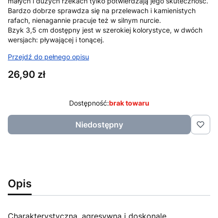
małych i dużych rzekach tylko potwierdzają jego skuteczność.
Bardzo dobrze sprawdza się na przelewach i kamienistych
rafach, nienagannie pracuje też w silnym nurcie.
Bzyk 3,5 cm dostępny jest w szerokiej kolorystyce, w dwóch
wersjach: pływającej i tonącej.
Przejdź do pełnego opisu
Cena
26,90 zł
Dostępność:
brak towaru
Niedostępny
Opis
Charakterystyczna, agresywna i doskonale