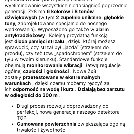
wyeliminowanie wszystkich niedociągnięć poprzedniej
generacji. Zx8 ma
6 kolorów
i
8 tonów
dźwiękowych
(w tym
2
zupełnie unikalne, głębokie
tony,
zaprojektowane specjalnie do nocnego
wędkowania). Wyposażono go także w
alarm
antykradzieżowy
. Kolejną przydatną funkcją
jest
dioda pamięci strzału
, dzięki której możesz
sprawdzić, czy strzał był „jazdą” (strzałem do
przodu), czy też tzw. „spadochronem” (strzałem do
tyłu w twoim kierunku). Standardowe funkcje
obejmują
monitorowanie wibracji
i łatwą regulację
ogólnej
czułości
i
głośności
. Nowe Zx8
zostały
przetestowane w ekstremalnych
warunkach
, dzięki czemu możemy ręczyć za
ich
odporność na wodę i kurz
.
Działają bez zarzutu
w odległości do 200 m
.
Długi proces rozwoju doprowadzony do
perfekcji, nowa generacja naszego detektora
TOP
Gumowana powierzchnia
zwiększająca ogólną
trwałość i żywotność