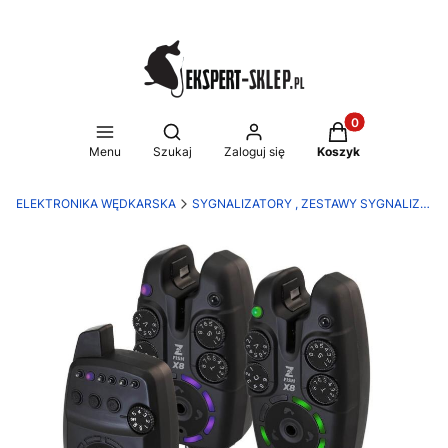
Produkty w koszy
Otwórz wyszukiwarkę
Menu
Szukaj
Zaloguj się
Koszyk
ELEKTRONIKA WĘDKARSKA
SYGNALIZATORY , ZESTAWY SYGNALIZATORÓW