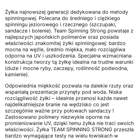
Żyłka najnowszej generacji dedykowana do metody
spinningowej. Polecana do średniego i ciężkiego
spinningu jeziorowego i rzecznego (szczupaki,
sandacze i bolenie). Team Spinning Strong powstaje z
najlepszych japońskich polimerów oraz posiada
właściwości znakomitej żyłki spinningowej: bardzo
mocna na węźle, średnio miękka, mało rozciągliwa
odporna na UV i uszkodzenia. Specjalna wzmacniana
konstrukcja tworzy tą żyłkę idealna na trudne warunki
(duże i mocne ryby, zaczepy, roślinność podwodna,
kamienie).
Odpowiednia miękkość pozwala na dalekie rzuty oraz
wspaniałą prezentacje przynęty pod woda. Niska
rozciągliwość żyłki – idealnie przenosi każde nawet
najdelikatniejsze branie na wędzisko co jest
szczególnie ważne przy połowach sandaczy !
Zastosowano polimery niezwykle oporne na
promieniowanie UV, dzięki temu żyłka nie traci swoich
właściwości. Żyłka TEAM SPINNING STRONG przeszła
bardzo wymagające testy na wielu łowiskach w