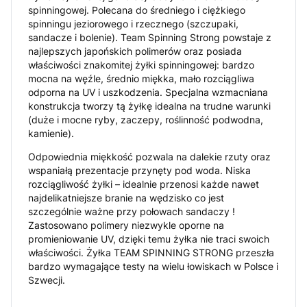
spinningowej. Polecana do średniego i ciężkiego
spinningu jeziorowego i rzecznego (szczupaki,
sandacze i bolenie). Team Spinning Strong powstaje z
najlepszych japońskich polimerów oraz posiada
właściwości znakomitej żyłki spinningowej: bardzo
mocna na węźle, średnio miękka, mało rozciągliwa
odporna na UV i uszkodzenia. Specjalna wzmacniana
konstrukcja tworzy tą żyłkę idealna na trudne warunki
(duże i mocne ryby, zaczepy, roślinność podwodna,
kamienie).
Odpowiednia miękkość pozwala na dalekie rzuty oraz
wspaniałą prezentacje przynęty pod woda. Niska
rozciągliwość żyłki – idealnie przenosi każde nawet
najdelikatniejsze branie na wędzisko co jest
szczególnie ważne przy połowach sandaczy !
Zastosowano polimery niezwykle oporne na
promieniowanie UV, dzięki temu żyłka nie traci swoich
właściwości. Żyłka TEAM SPINNING STRONG przeszła
bardzo wymagające testy na wielu łowiskach w Polsce i
Szwecji.