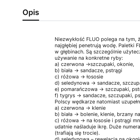
Opis
Niezwykłość FLUO polega na tym, że
najgłębiej penetrują wodę. Paletki 
w głębinach. Są szczególnie użyte
używanie na konkretne ryby:
a) czerwona ->szczupaki, okonie,
b) biała -> sandacze, pstrągi
c) różowa -> łososie
d) seledynowa -> sandacze, szczup
e) pomarańczowa -> szczupaki, pst
f) tygrys -> sandacze, szczupaki, ps
Polscy wędkarze natomiast uzupełni
a) czerwona -> klenie
b) biała -> bolenie, klenie, brzany
c) różowa -> na łososie i pstrągi
udatnie naśladuje ikrę. Duże numer
(trafiają się trocie).
d) seledynowa – rewelacja na okonie