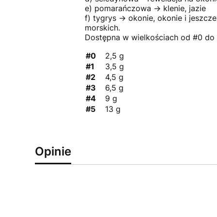
e) pomarańczowa -> klenie, jazie
f) tygrys -> okonie, okonie i jesz
morskich.
Dostępna w wielkościach od #0 do 
#0
2,5 g
#1
3,5 g
#2
4,5 g
#3
6,5 g
#4
9 g
#5
13 g
Opinie