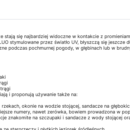
 stają się najbardziej widoczne w kontakcie z promieniami
FLUO stymulowane przez światło UV, błyszczą się jeszcze dł
czne podczas pochmurnej pogody, w głębinach lub w brudn
aki
rągi
trągi
ają i proponują używanie także na:
 na rzekach, okonie na wodzie stojącej, sandacze na głębok
 mniejsze numery, nawet zerówka, bowiem prowadzona w po
acje znakomite na szczupaki i sandacze z wody stojącej o
 ze starorzeczy i płytkich jeziorek śródleśnych