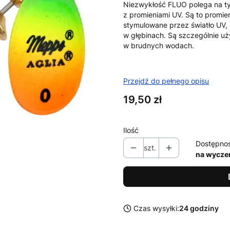
Niezwykłość FLUO polega na tym
z promieniami UV. Są to promien
stymulowane przez światło UV, b
w głębinach. Są szczególnie u
w brudnych wodach.
Przejdź do pełnego opisu
Cena
19,50 zł
Ilość
Dostępno
szt.
na wycze
Czas wysyłki:
24 godziny