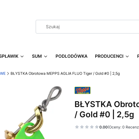
SPŁAWIK
SUM
PODLODÓWKA
PRODUCENCI
OWE
BŁYSTKA Obrotowa MEPPS AGLIA FLUO Tiger / Gold #0 | 2,5g
BŁYSTKA Obroto
/ Gold #0 | 2,5g
0.00
(Oceny: 0 Recenzj