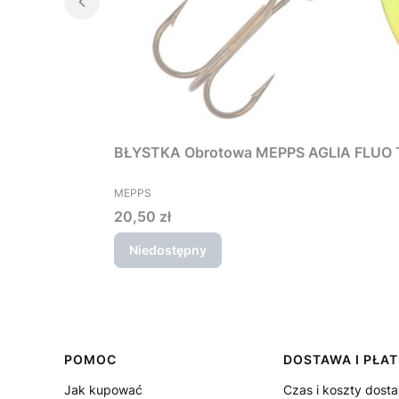
BŁYSTKA Obrotowa MEPPS AGLIA FLUO Tig
PRODUCENT
MEPPS
Cena
20,50 zł
Niedostępny
Linki w stopce
POMOC
DOSTAWA I PŁA
Jak kupować
Czas i koszty dost