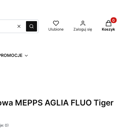
Produkty w kos
Wyczyść
Szukaj
Ulubione
Zaloguj się
Koszyk
PROMOCJE
wa MEPPS AGLIA FLUO Tiger
e: 0)