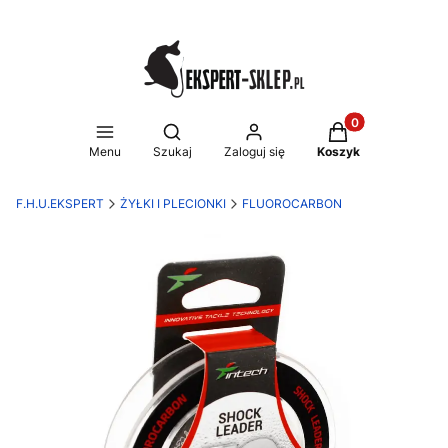
Produkty w koszy
Otwórz wyszukiwarkę
Menu
Szukaj
Zaloguj się
Koszyk
F.H.U.EKSPERT
ŻYŁKI I PLECIONKI
FLUOROCARBON