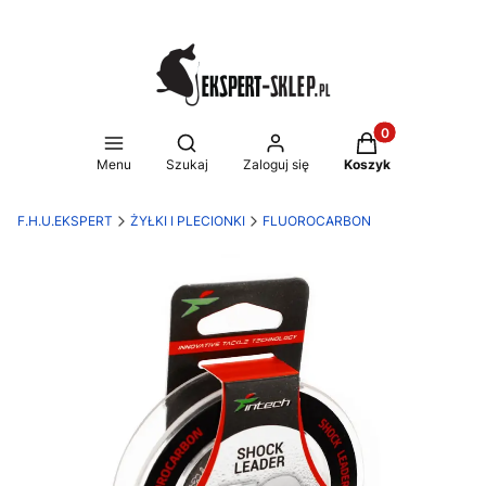
Produkty w koszy
Otwórz wyszukiwarkę
Menu
Szukaj
Zaloguj się
Koszyk
F.H.U.EKSPERT
ŻYŁKI I PLECIONKI
FLUOROCARBON